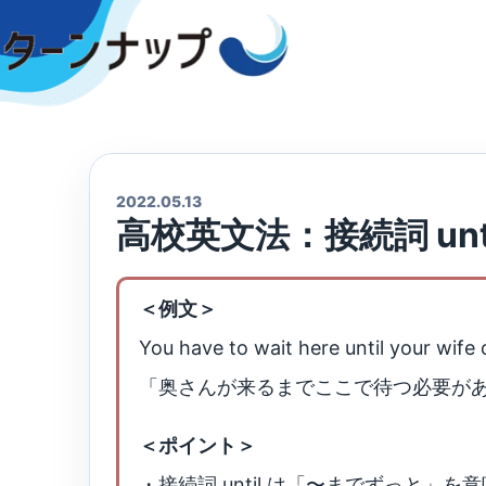
Skip
to
content
2022.05.13
高校英文法：接続詞 until 
＜例文＞
You have to wait here until your wife
「奥さんが来るまでここで待つ必要が
＜ポイント＞
・接続詞 until は「〜までずっと」を