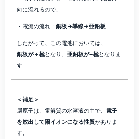
向に流れるので、
・電流の流れ：
銅板→導線→亜鉛板
したがって、この電池においては、
銅板が＋極
となり、
亜鉛板が−極
となりま
す。
＜補足＞
属原子は、電解質の水溶液の中で、
電子
を放出して陽イオンになる性質
がありま
す。