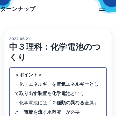
Skip
ターンナップ
to
Open
content
menu
2022.05.21
中３理科：化学電池のつ
くり
＜ポイント＞
・化学エネルギーを
電気エネルギーとし
て取り出す装置
を
化学電池
という
・化学電池には「
２種類の異なる
金属」
と「
電流を流す
水溶液」が必要