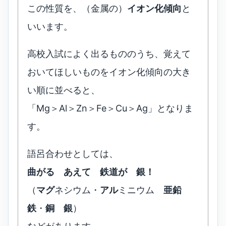
この性質を、（金属の）
イオン化傾向
と
いいます。
高校入試によく出るもののうち、覚えて
おいてほしいものをイオン化傾向の大き
い順に並べると、
「Mg＞Al＞Zn＞Fe＞Cu＞Ag」となりま
す。
語呂合わせとしては、
曲がる あえて 鉄道が 銀！
（
マグ
ネシウム・
アル
ミニウム
亜鉛
鉄
・
銅
銀
）