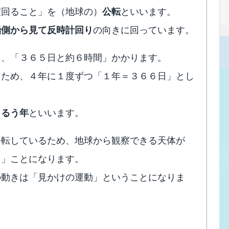
度回ること」を（地球の）
公転
といいます。
極側から見て反時計回り
の向きに回っています。
も、「３６５日と約６時間」かかります。
るため、４年に１度ずつ「１年＝３６６日」とし
うるう年
といいます。
公転しているため、地球から観察できる天体が
る」ことになります。
の動きは「見かけの運動」ということになりま
）