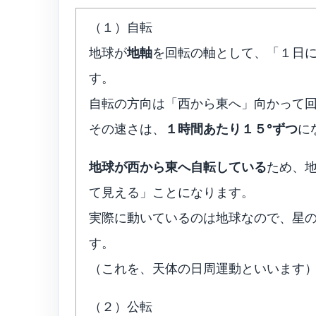
（１）自転
地球が
地軸
を回転の軸として、「１日
す。
自転の方向は「西から東へ」向かって
その速さは、
１時間あたり１５°ずつ
に
地球が西から東へ自転している
ため、
て見える」ことになります。
実際に動いているのは地球なので、星
す。
（これを、天体の日周運動といいます
（２）公転