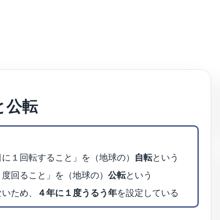
と公転
日に１回転すること」を（地球の）
自転
という
１度回ること」を（地球の）
公転
という
ないため、
４年に１度うるう年
を設定している