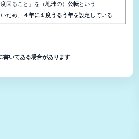
１度回ること」を（地球の）
公転
という
ないため、
４年に１度うるう年
を設定している
に書いてある場合があります