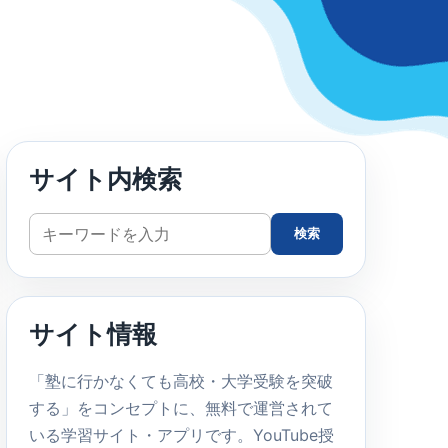
サイト内検索
サ
検索
イ
ト
内
サイト情報
検
索
「塾に行かなくても高校・大学受験を突破
する」をコンセプトに、無料で運営されて
いる学習サイト・アプリです。YouTube授