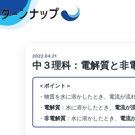
Skip
to
content
2022.04.21
中３理科：電解質と非
＜ポイント＞
・物質を水に溶かしたとき、電流が流
・
電解質
：水に溶かしたとき、
電流が
・
非電解質
：水に溶かしたとき、
電流