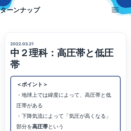
Skip
ターンナップ
to
Open
content
menu
2022.03.21
中２理科：高圧帯と低圧
帯
＜ポイント＞
・地球上では緯度によって、高圧帯と低
圧帯がある
・下降気流によって「気圧が高くなる」
部分を
高圧帯
という