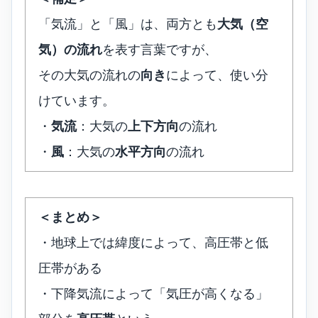
「気流」と「風」は、両方とも
大気（空
気）の流れ
を表す言葉ですが、
その大気の流れの
向き
によって、使い分
けています。
・
気流
：大気の
上下方向
の流れ
・
風
：大気の
水平方向
の流れ
＜まとめ＞
・地球上では緯度によって、高圧帯と低
圧帯がある
・下降気流によって「気圧が高くなる」