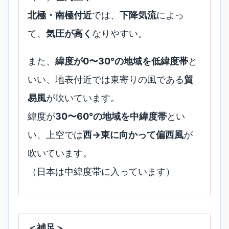
北極・南極付近
では、
下降気流
によっ
て、
気圧が高く
なりやすい。
また、
緯度が0〜30°の地域を低緯度帯
と
いい、地表付近では東寄りの風である
貿
易風
が吹いています。
緯度が
30〜60°の地域を中緯度帯
とい
い、上空では
西→東に向かって偏西風
が
吹いています。
（日本は中緯度帯に入っています）
＜補足＞