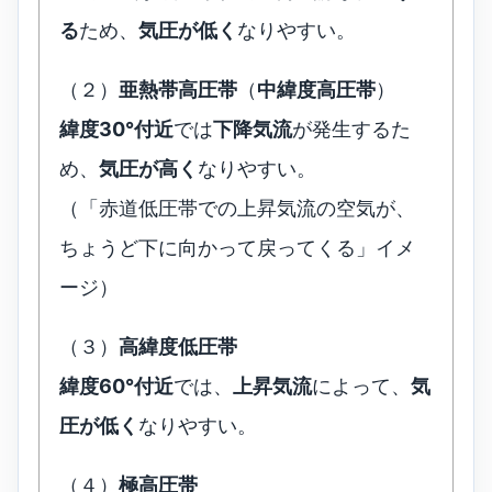
る
ため、
気圧が低く
なりやすい。
（２）
亜熱帯高圧帯
（
中緯度高圧帯
）
緯度30°付近
では
下降気流
が発生するた
め、
気圧が高く
なりやすい。
（「赤道低圧帯での上昇気流の空気が、
ちょうど下に向かって戻ってくる」イメ
ージ）
（３）
高緯度低圧帯
緯度60°付近
では、
上昇気流
によって、
気
圧が低く
なりやすい。
（４）
極高圧帯