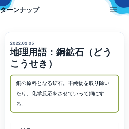
Skip
ターンナップ
to
Open
content
menu
2022.02.05
地理用語：銅鉱石（どう
こうせき）
銅の原料となる鉱石。不純物を取り除い
たり、化学反応をさせていって銅にす
る。