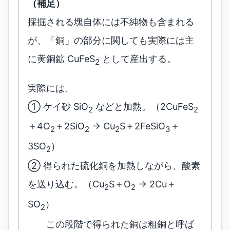
（補足）
採掘される塊自体には不純物も含まれる
が、「銅」の部分に関しても実際には主
に黄銅鉱 CuFeS
として産出する。
2
実際には、
① ケイ砂 SiO
などと加熱。（2CuFeS
2
2
＋4O
＋2SiO
→ Cu
S＋2FeSiO
＋
2
2
2
3
3SO
）
2
② 得られた硫化銅を加熱しながら、酸素
を送り込む。（Cu
S＋O
→ 2Cu＋
2
2
SO
）
2
この段階で得られた銅は粗銅と呼ば