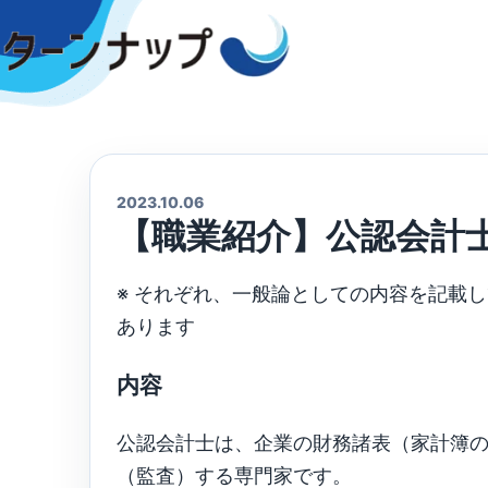
Skip
to
content
2023.10.06
【職業紹介】公認会計
※ それぞれ、一般論としての内容を記載
あります
内容
公認会計士は、企業の財務諸表（家計簿
（監査）する専門家です。