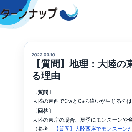
Skip
to
content
2023.09.10
【質問】地理：大陸の東
る理由
〔質問〕
大陸の東西でCwとCsの違いが生じるの
〔回答〕
大陸の東岸の場合、夏季にモンスーンや
（参考：
【質問】大陸西岸でモンスーン