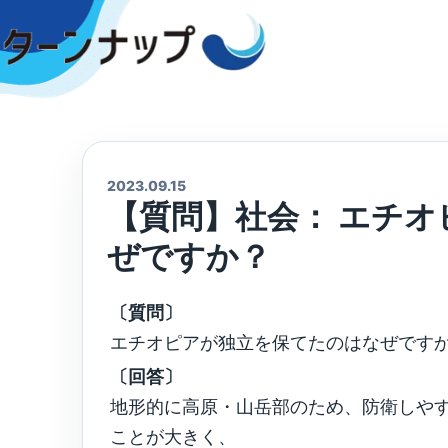
Skip
to
content
2023.09.15
【質問】社会： エチ
ぜですか？
〔質問〕
エチオピアが独立を保てたのはなぜです
〔回答〕
地形的に高原・山岳部のため、防衛しや
ことが大きく、