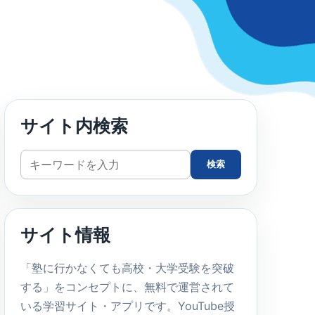
サイト内検索
サ
検索
イ
ト
内
サイト情報
検
索
「塾に行かなくても高校・大学受験を突破
する」をコンセプトに、無料で運営されて
いる学習サイト・アプリです。YouTube授