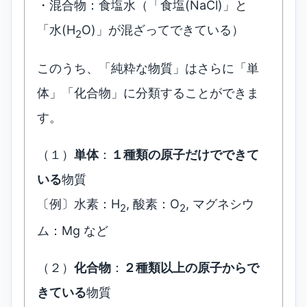
・混合物：食塩水（「食塩(NaCl)」と
「水(H
O)」が混ざってできている）
2
このうち、「純粋な物質」はさらに「単
体」「化合物」に分類することができま
す。
（１）
単体
：
１種類の原子だけでできて
いる
物質
〔例〕水素：H
, 酸素：O
, マグネシウ
2
2
ム：Mg など
（２）
化合物
：
２種類以上の原子からで
きている
物質