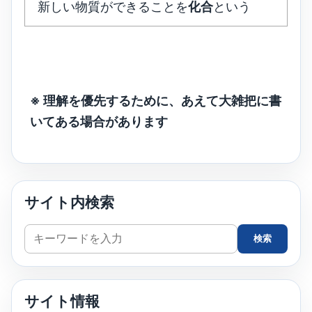
新しい物質ができることを
化合
という
※ 理解を優先するために、あえて大雑把に書
いてある場合があります
サイト内検索
サ
検索
イ
ト
内
サイト情報
検