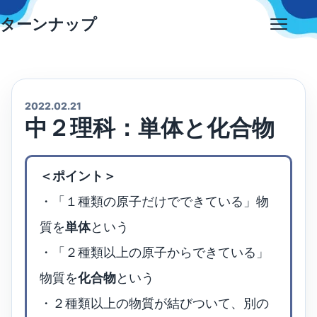
Skip
ターンナップ
to
Open
content
menu
2022.02.21
中２理科：単体と化合物
＜ポイント＞
・「１種類の原子だけでできている」物
質を
単体
という
・「２種類以上の原子からできている」
物質を
化合物
という
・２種類以上の物質が結びついて、別の