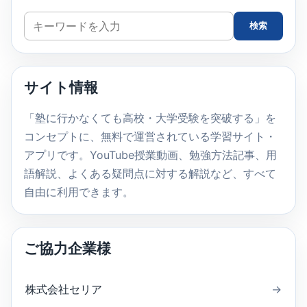
サ
検索
イ
ト
内
サイト情報
検
索
「塾に行かなくても高校・大学受験を突破する」を
コンセプトに、無料で運営されている学習サイト・
アプリです。YouTube授業動画、勉強方法記事、用
語解説、よくある疑問点に対する解説など、すべて
自由に利用できます。
ご協力企業様
株式会社セリア
→