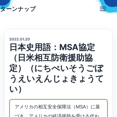
Skip
ターンナップ
to
Open
content
menu
2022.01.20
日本史用語：MSA協定
（日米相互防衛援助協
定）（にちべいそうごぼ
うえいえんじょきょうて
い）
アメリカの相互安全保障法（MSA）に基
づき、アメリカの経済援助を受ける代わ