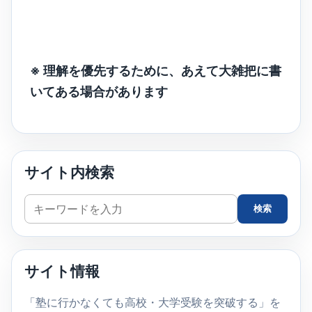
※ 理解を優先するために、あえて大雑把に書
いてある場合があります
サイト内検索
サ
検索
イ
ト
内
サイト情報
検
索
「塾に行かなくても高校・大学受験を突破する」を