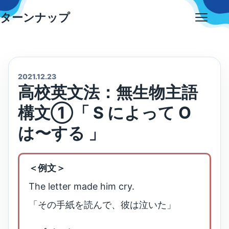
Skip
ターンナップ
to
Open
content
menu
2021.12.23
高校英文法：無生物主語
構文①「 S によって O
は〜する 」
＜例文＞
The letter made him cry.
「その手紙を読んで、彼は泣いた」