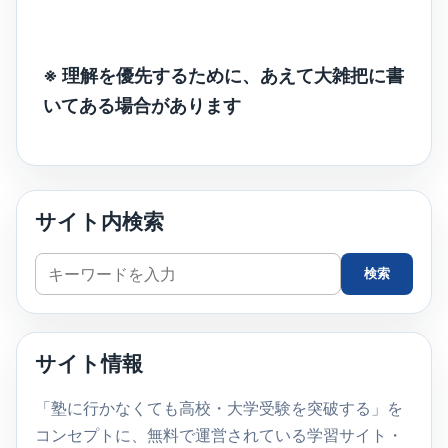
※ 理解を優先するために、あえて大雑把に書
いてある場合があります
サイト内検索
サ
検索
イ
ト
内
サイト情報
検
索
「塾に行かなくても高校・大学受験を突破する」を
コンセプトに、無料で運営されている学習サイト・