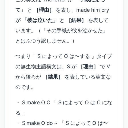
て」
と
［理由］
を表し、made him cry
が
「彼は泣いた」
と
［結果］
を表して
います。（「その手紙が彼を泣かせた」
とはふつう訳しません。）
つまり「 S によって O は〜する 」タイプ
の無生物主語構文は、S が
［理由］
で V
から後ろが
［結果］
を表している英文な
のです。
・ S make O C 「 S によって O は C にな
る 」
・ S make O do ~ 「 S によって O は〜