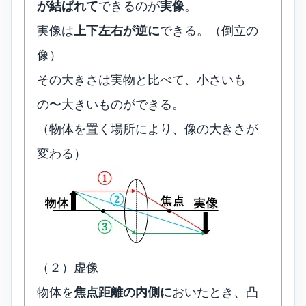
が結ばれて
できるのが
実像
。
実像は
上下左右が逆に
できる。（倒立の
像）
その大きさは実物と比べて、小さいも
の〜大きいものができる。
（物体を置く場所により、像の大きさが
変わる）
（２）虚像
物体を
焦点距離の内側に
おいたとき、凸