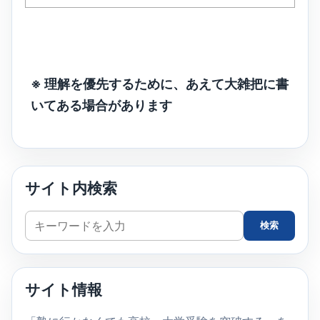
※ 理解を優先するために、あえて大雑把に書
いてある場合があります
サイト内検索
サ
検索
イ
ト
内
サイト情報
検
索