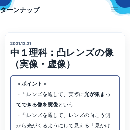
Skip
ターンナップ
to
Open
content
menu
2021.12.21
中１理科：凸レンズの像
（実像・虚像）
＜ポイント＞
・凸レンズを通して、実際に
光が集まっ
てできる像を実像
という
・凸レンズを通して、レンズの向こう側
から光がくるようにして見える「見かけ