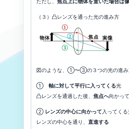
ただし、
焦点上に物体を置いた場合は
（３）凸レンズを通った光の進み方
図のような、①〜③の３つの光の進み
①
軸に対して平行に入ってくる
光
凸レンズを通過した後、
焦点へ
向かっ
②
レンズの中心に向かって
入ってくる
レンズの中心を通り、
直進する