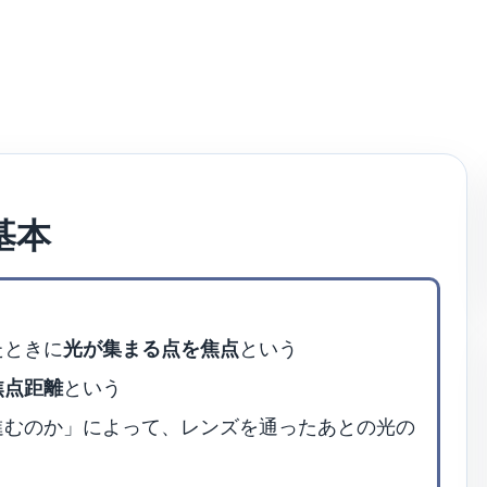
基本
たときに
光が集まる点を焦点
という
焦点距離
という
進むのか」によって、レンズを通ったあとの光の