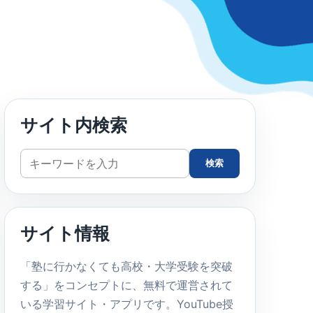
サイト内検索
サ
検索
イ
ト
内
サイト情報
検
索
「塾に行かなくても高校・大学受験を突破
する」をコンセプトに、無料で運営されて
いる学習サイト・アプリです。YouTube授