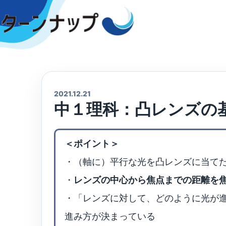
Skip
to
content
2021.12.21
中１理科：凸レンズの
＜ポイント＞
・（軸に）平行な光を凸レンズに当て
・
レンズの中心から焦点までの距離を
・「レンズに対して、どのように光が
進み方が決まっている