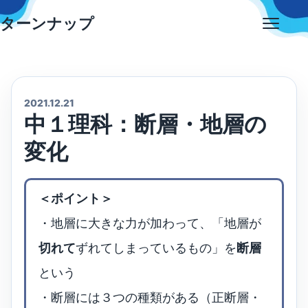
Skip
ターンナップ
to
Open
content
menu
2021.12.21
中１理科：断層・地層の
変化
＜ポイント＞
・地層に大きな力が加わって、「地層が
切れて
ずれてしまっているもの」を
断層
という
・断層には３つの種類がある（正断層・