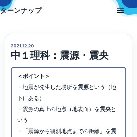
Skip
ターンナップ
to
Open
content
menu
2021.12.20
中１理科：震源・震央
＜ポイント＞
・地震が発生した場所を
震源
という（地
下にある）
・震源の真上の地点（地表面）を
震央
と
いう
・「震源から観測地点までの距離」を
震