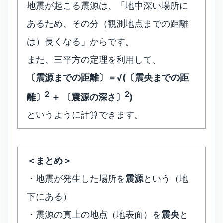
地震が起こる震源は、「地中深い場所に
あるため、その分（観測地点までの距離
は）長くなる」からです。
また、三平方の定理を利用して、
〔震源までの距離〕＝√(〔震央までの距
2
2
離〕
＋ 〔震源の深さ〕
)
というように計算できます。
＜まとめ＞
・地震が発生した場所を
震源
という（地
下にある）
・震源の真上の地点（地表面）を
震央
と