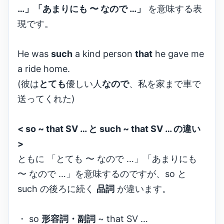
…」「あまりにも 〜 なので …」
を意味する表
現です。
He was
such
a kind person
that
he gave me
a ride home.
(彼は
とても
優しい人
なので
、私を家まで車で
送ってくれた)
< so ~ that SV … と such ~ that SV … の違い
>
ともに 「とても 〜 なので …」「あまりにも
〜 なので …」を意味するのですが、so と
such の後ろに続く
品詞
が違います。
・ so
形容詞・副詞
~ that SV …