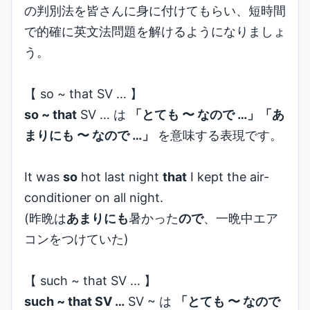
の判別法を皆さんに身に付けてもらい、短時間
で的確に英文法問題を解けるようになりましょ
う。
【 so ~ that SV … 】
so ~ that
SV … は
「とても 〜 なので …」「あ
まりにも 〜 なので …」
を意味する表現です。
It was
so
hot last night
that
I kept the air-
conditioner on all night.
(昨晩は
あまりにも
暑かった
ので
、一晩中エア
コンをつけていた)
【 such ~ that SV … 】
such ~ that SV …
SV ~ は
「とても 〜 なので