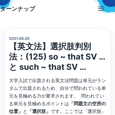
Skip
ターンナップ
to
Open
content
menu
2021.08.20
【英文法】選択肢判別
法：(125) so ~ that SV …
と such ~ that SV …
大学入試で出題される英文法問題は単元がラン
ダムで出題されるため、自分で問われている単
元を見極める力が要求されます。 問われてい
る単元を見極めるポイントは
「問題文の空所の
位置」
と
「選択肢」
です。ここでは「選択肢」