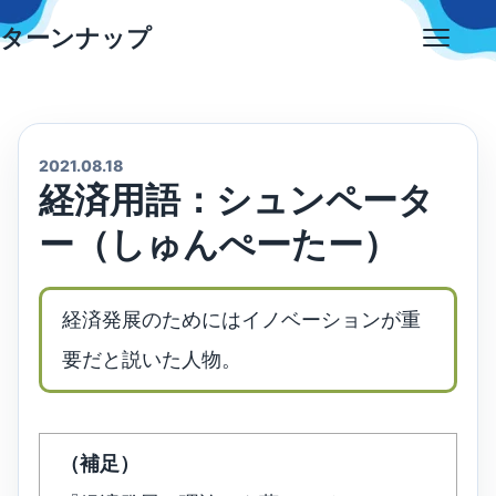
Skip
ターンナップ
to
Open
content
menu
2021.08.18
経済用語：シュンペータ
ー（しゅんぺーたー）
経済発展のためにはイノベーションが重
要だと説いた人物。
（補足）