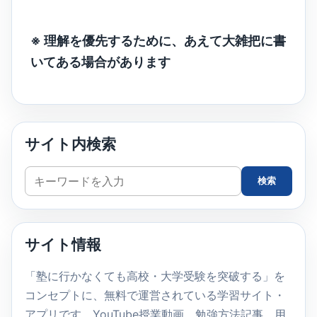
※ 理解を優先するために、あえて大雑把に書
いてある場合があります
サイト内検索
サ
検索
イ
ト
内
サイト情報
検
索
「塾に行かなくても高校・大学受験を突破する」を
コンセプトに、無料で運営されている学習サイト・
アプリです。YouTube授業動画、勉強方法記事、用