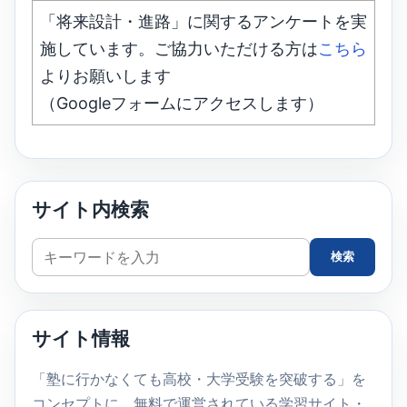
「将来設計・進路」に関するアンケートを実
施しています。ご協力いただける方は
こちら
よりお願いします
（Googleフォームにアクセスします）
サイト内検索
サ
検索
イ
ト
内
サイト情報
検
索
「塾に行かなくても高校・大学受験を突破する」を
コンセプトに、無料で運営されている学習サイト・