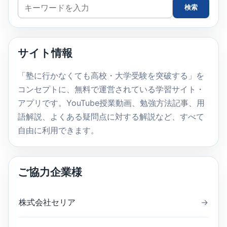
サ
検索
イ
ト
内
サイト情報
検
索
「塾に行かなくても高校・大学受験を突破する」を
コンセプトに、無料で運営されている学習サイト・
アプリです。YouTube授業動画、勉強方法記事、用
語解説、よくある疑問点に対する解説など、すべて
自由に利用できます。
ご協力企業様
株式会社セリア
→