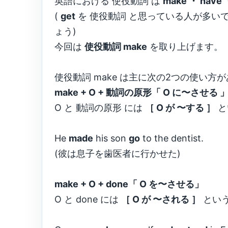
英語における 使役動詞 は
make ・ have ・
(
get
を 使役動詞 と思っている人が多いで
ょう)
今回は
使役動詞 make
を取り上げます。
使役動詞 make は主に次の2つの使い方
make + O + 動詞の原形「 O に〜させる 
O と 動詞の原形 には
［ O が 〜する ］
と
He
made
his son
go
to the dentist.
(彼は息子を歯医者に行かせた)
make + O + done「 O を〜させる」
O と done には
［ O が 〜される ］
とい