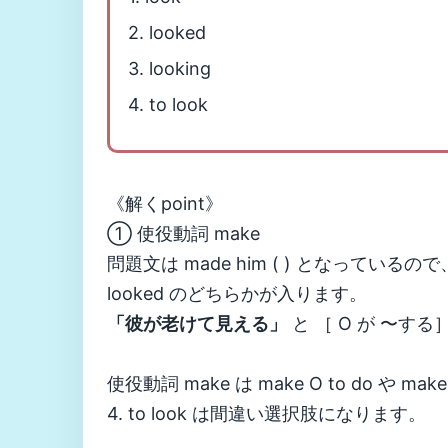
2. looked
3. looking
4. to look
《解くpoint》
① 使役動詞 make
問題文は made him ( ) となっている
looked のどちらかが入ります。
「彼が老けて見える」
と ［ O が 〜する
使役動詞 make は make O to do や ma
4. to look は間違い選択肢になります。