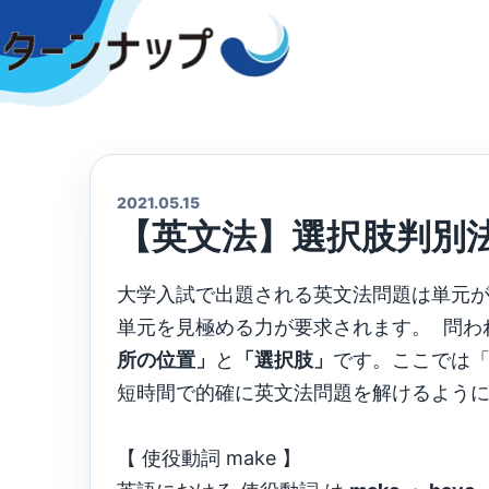
Skip
to
content
2021.05.15
【英文法】選択肢判別法：(
大学入試で出題される英文法問題は単元
単元を見極める力が要求されます。 問わ
所の位置」
と
「選択肢」
です。ここでは
短時間で的確に英文法問題を解けるよう
【 使役動詞 make 】