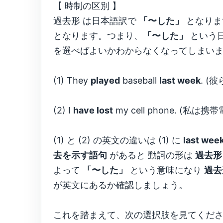
【 時制の区別 】
過去形 は日本語訳で
「〜した」
となりま
となります。つまり、
「〜した」
という
を選べばよいかわからなくなってしまい
(1) They
played
baseball
last week
. (
(2) I
have lost
my cell phone. (私
(1) と (2) の英文の違いは (1) に
last w
去を示す語句
があると 動詞の形は
過去形
よって
「〜した」
という意味になり
過去
が英文にあるか確認しましょう。
これを踏まえて、次の選択肢を見てくだ