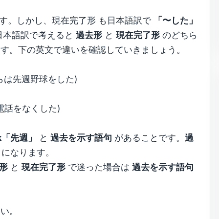
す。しかし、現在完了形 も日本語訳で
「〜した」
日本語訳で考えると
過去形
と
現在完了形
のどちら
ます。下の英文で違いを確認していきましょう。
彼らは先週野球をした)
は携帯電話をなくした)
eek「先週」
と
過去を示す語句
があることです。
過
になります。
形
と
現在完了形
で迷った場合は
過去を示す語句
さい。