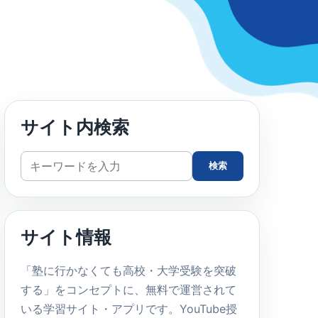
サイト内検索
サ
検索
イ
ト
内
サイト情報
検
索
「塾に行かなくても高校・大学受験を突破
する」をコンセプトに、無料で運営されて
いる学習サイト・アプリです。YouTube授