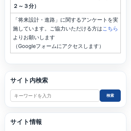
２～３分）
「将来設計・進路」に関するアンケートを実
施しています。ご協力いただける方は
こちら
よりお願いします
（Googleフォームにアクセスします）
サイト内検索
サ
検索
イ
ト
内
サイト情報
検