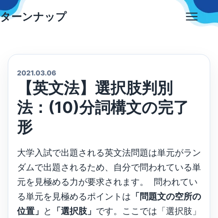
Skip
ターンナップ
to
Open
content
menu
2021.03.06
【英文法】選択肢判別
法：(10)分詞構文の完了
形
大学入試で出題される英文法問題は単元がラン
ダムで出題されるため、自分で問われている単
元を見極める力が要求されます。 問われてい
る単元を見極めるポイントは
「問題文の空所の
位置」
と
「選択肢」
です。ここでは「選択肢」