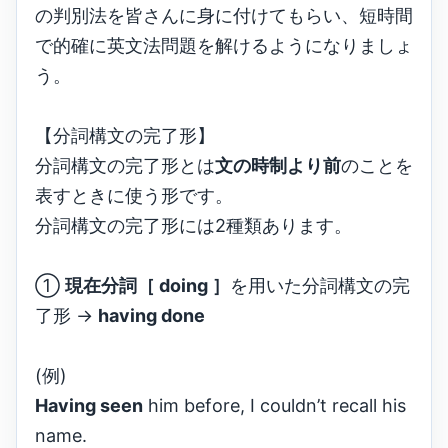
の判別法を皆さんに身に付けてもらい、短時間
で的確に英文法問題を解けるようになりましょ
う。
【分詞構文の完了形】
分詞構文の完了形とは
文の時制より前
のことを
表すときに使う形です。
分詞構文の完了形には2種類あります。
①
現在分詞［ doing ］
を用いた分詞構文の完
了形 →
having done
(例)
Having seen
him before, I couldn’t recall his
name.