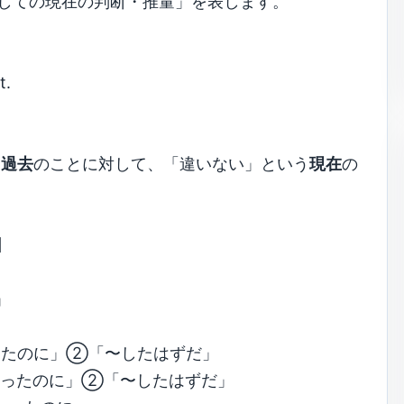
しての現在の判断・推量」を表します。
t.
う
過去
のことに対して、「違いない」という
現在
の
】
」
」
べきだったのに」②「〜したはずだ」
するべきだったのに」②「〜したはずだ」