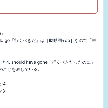
e」
hould go「行くべきだ」は［助動詞+do］なので「未
」と4. should have gone「行くべきだったのに」
去」のことを表している。
か4
か3