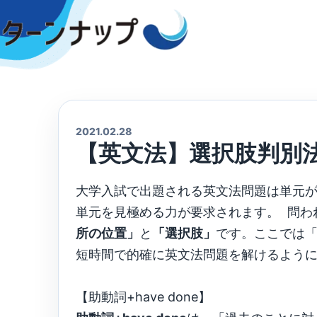
Skip
to
content
2021.02.28
【英文法】選択肢判別法：(
大学入試で出題される英文法問題は単元
単元を見極める力が要求されます。 問わ
所の位置」
と
「選択肢」
です。ここでは
短時間で的確に英文法問題を解けるよう
【助動詞+have done】