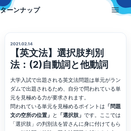
Skip
ターンナップ
to
Open
content
menu
2021.02.14
【英文法】選択肢判別
法：(2)自動詞と他動詞
大学入試で出題される英文法問題は単元がラン
ダムで出題されるため、自分で問われている単
元を見極める力が要求されます。
問われている単元を見極めるポイントは
「問題
文の空所の位置」
と
「選択肢」
です。ここでは
「選択肢」の判別法を皆さんに身に付けてもら