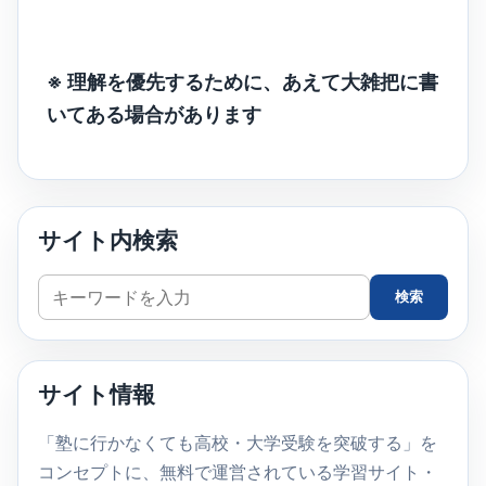
※ 理解を優先するために、あえて大雑把に書
いてある場合があります
サイト内検索
サ
検索
イ
ト
内
サイト情報
検
索
「塾に行かなくても高校・大学受験を突破する」を
コンセプトに、無料で運営されている学習サイト・