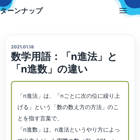
Skip
ターンナップ
to
Open
content
menu
2021.01.18
数学用語：「n進法」と
「n進数」の違い
「n進法」は、「nごとに次の位に繰り上
げる」という「数の数え方の方法」のこ
とを指す言葉で、
「n進数」は、n進法というやり方によっ