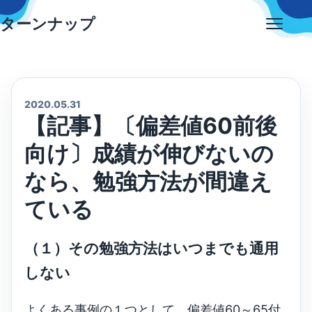
Skip
ターンナップ
to
Open
content
menu
2020.05.31
【記事】〔偏差値60前後
向け〕成績が伸びないの
なら、勉強方法が間違え
ている
（１）その勉強方法はいつまでも通用
しない
よくある事例の１つとして、偏差値60～65付