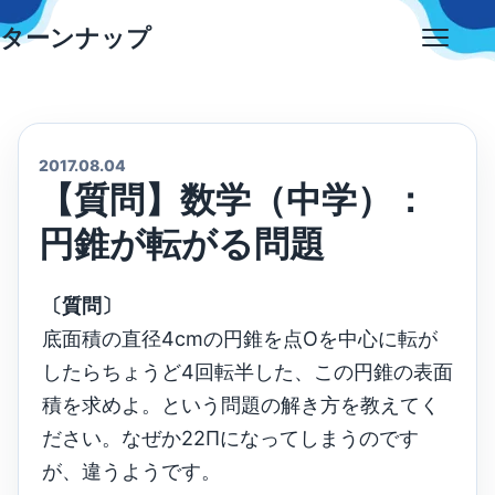
Skip
ターンナップ
to
Open
content
menu
2017.08.04
【質問】数学（中学）：
円錐が転がる問題
〔質問〕
底面積の直径4cmの円錐を点Oを中心に転が
したらちょうど4回転半した、この円錐の表面
積を求めよ。という問題の解き方を教えてく
ださい。なぜか22Πになってしまうのです
が、違うようです。