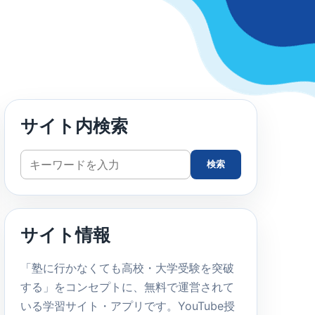
サイト内検索
サ
検索
イ
ト
内
サイト情報
検
索
「塾に行かなくても高校・大学受験を突破
する」をコンセプトに、無料で運営されて
いる学習サイト・アプリです。YouTube授