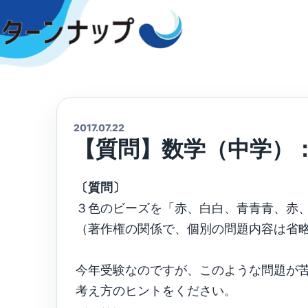
Skip
to
content
2017.07.22
【質問】数学（中学）
〔質問〕
３色のビーズを「赤、白白、青青青、赤
（著作権の関係で、個別の問題内容は省
今年受験なのですが、このような問題が
考え方のヒントをください。