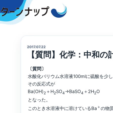
Skip
to
content
2017.07.22
【質問】化学：中和の
〔質問〕
水酸化バリウム水溶液100mlに硫酸を少
その反応式が
Ba(OH)
＋H
SO
→BaSO
＋2H
O
2
2
4
4
2
となった。
＋
このとき水溶液中に溶けているBa
の物