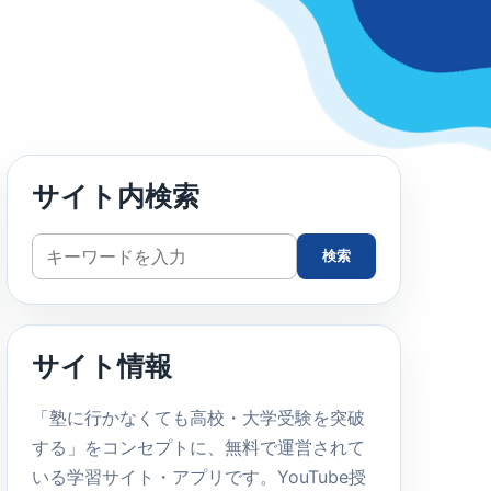
サイト内検索
サ
検索
イ
ト
内
サイト情報
検
索
「塾に行かなくても高校・大学受験を突破
する」をコンセプトに、無料で運営されて
いる学習サイト・アプリです。YouTube授