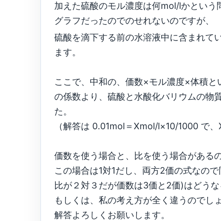
加えた硫酸のモル濃度は何mol/lかとい
グラフだったのでのせれないのですが、
硫酸を滴下する前の水溶液中に含まれてい
ます。
ここで、中和の、価数×モル濃度×体積と
の係数より、硫酸と水酸化バリウムの物質
た。
（解答は 0.01mol＝Xmol/l×10/1000 で、
価数を使う場合と、比を使う場合がある
この場合は1対1だし、両方2価の式なの
比が２対３だが価数は3価と2価)はどう
もしくは、私の考え方が全く違うのでしょ
解答よろしくお願いします。