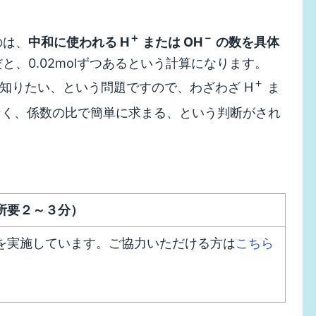
＋
－
のは、
中和に使われる H
または OH
の数を具体
と、0.02molずつあるという計算になります。
＋
知りたい、という問題ですので、わざわざ H
ま
く、係数の比で簡単に求まる、という判断がされ
所要２～３分）
を実施しています。ご協力いただける方は
こちら