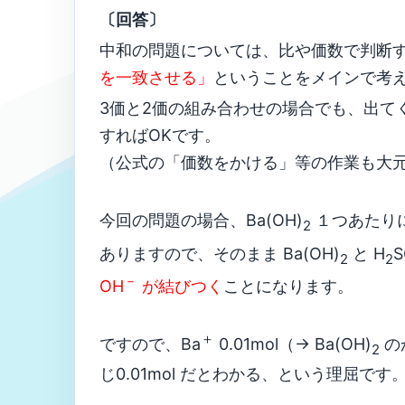
〔回答〕
中和の問題については、比や価数で判断
を一致させる」
ということをメインで考
3価と2価の組み合わせの場合でも、出てく
すればOKです。
（公式の「価数をかける」等の作業も大
今回の問題の場合、Ba(OH)
１つあたりに
2
ありますので、そのまま Ba(OH)
と H
S
2
2
－
OH
が結びつく
ことになります。
＋
ですので、Ba
0.01mol（→ Ba(OH)
の
2
じ0.01mol だとわかる、という理屈です