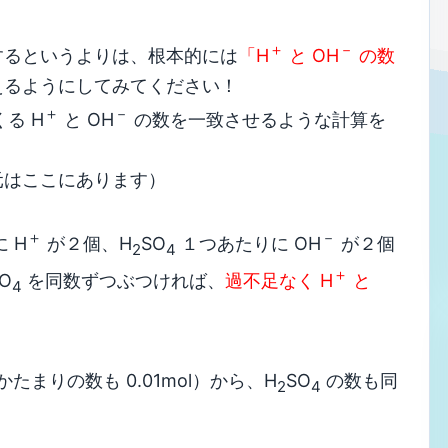
＋
－
するというよりは、根本的には
「H
と OH
の数
えるようにしてみてください！
＋
－
る H
と OH
の数を一致させるような計算を
元はここにあります）
＋
－
 H
が２個、H
SO
１つあたりに OH
が２個
2
4
＋
O
を同数ずつぶつければ、
過不足なく H
と
4
かたまりの数も 0.01mol）から、H
SO
の数も同
2
4
。