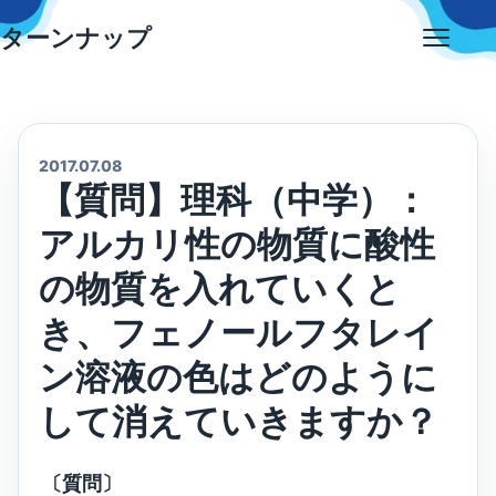
Skip
ターンナップ
to
Open
content
menu
2017.07.08
【質問】理科（中学）：
アルカリ性の物質に酸性
の物質を入れていくと
き、フェノールフタレイ
ン溶液の色はどのように
して消えていきますか？
〔質問〕