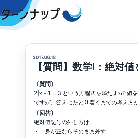
Skip
to
content
2017.06.18
【質問】数学Ⅰ：絶対値
〔質問〕
2|x－1|＝3 という方程式を満たすxの
ですが、答えにたどり着くまでの考え方
〔回答〕
絶対値記号の外し方は、
・中身が正ならそのまま外す