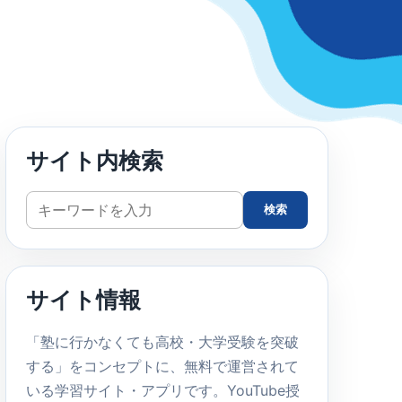
サイト内検索
サ
検索
イ
ト
内
サイト情報
検
索
「塾に行かなくても高校・大学受験を突破
する」をコンセプトに、無料で運営されて
いる学習サイト・アプリです。YouTube授