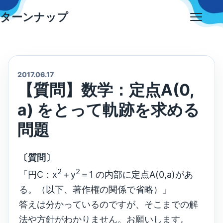
Skip
ターンナップ
to
Open
content
menu
2017.06.17
【質問】数学：定点A(0,
a) をとって軌跡を求める
問題
〔質問〕
2
2
「円C：x
＋y
＝1 の内部に定点A(0,a)があ
る。（以下、著作権の関係で省略）」
答えは分かっているのですが、そこまでの解
法や方針がわかりません。お願いします。