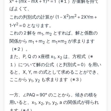
x
＋(mx－mX＋Y)
＝1（※１）が重解を持て
ばよくて、
2
2
これの判別式の計算が (1－X
)m
＋2XYm＋
2
1-Y
＝0 となります。
これの２解を m
, m
とすれば、解と係数の
1
2
関係から m
＋m
と m
×m
が求まります
1
2
1
2
（※２）。
また、P, Q の x座標 x
, x
は、方程式（※
1
2
１）について解の公式（と判別式＝0）を用い
ると、X, Y, m の式として求めることができ、
ここから y
, y
も求まります（※３）
1
2
一方、∠PAQ＝90° のことから、傾きの積を
用いると、x
, x
, y
, y
, a の関係式が得られ
1
2
1
2
ます（※４）