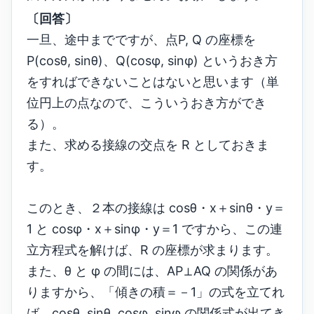
〔回答〕
一旦、途中までですが、点P, Q の座標を
P(cosθ, sinθ)、Q(cosφ, sinφ) というおき方
をすればできないことはないと思います（単
位円上の点なので、こういうおき方ができ
る）。
また、求める接線の交点を R としておきま
す。
このとき、２本の接線は cosθ・x＋sinθ・y＝
1 と cosφ・x＋sinφ・y＝1 ですから、この連
立方程式を解けば、R の座標が求まります。
また、θ と φ の間には、AP⊥AQ の関係があ
りますから、「傾きの積＝－1」の式を立てれ
ば、cosθ, sinθ, cosφ, sinφ の関係式が出てき