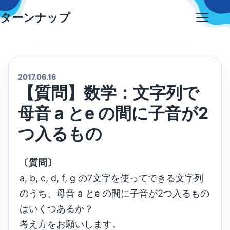
Skip
ターンナップ
to
Open
content
menu
2017.06.16
【質問】数学：文字列で
母音 a とe の間に子音が2
つ入るもの
〔質問〕
a, b, c, d, f, g の7文字を使ってできる文字列
のうち、母音 a とe の間に子音が2つ入るもの
はいくつあるか？
考え方をお願いします。