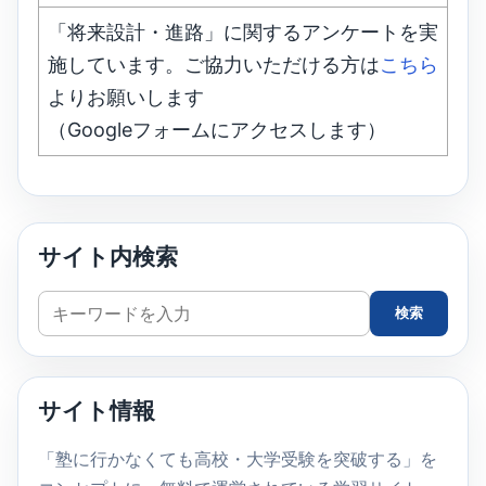
「将来設計・進路」に関するアンケートを実
施しています。ご協力いただける方は
こちら
よりお願いします
（Googleフォームにアクセスします）
サイト内検索
サ
検索
イ
ト
内
サイト情報
検
索
「塾に行かなくても高校・大学受験を突破する」を