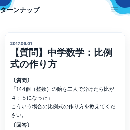
Skip
ターンナップ
to
Open
content
menu
2017.06.01
【質問】中学数学：比例
式の作り方
〔質問〕
「144個（整数）の飴を二人で分けたら比が
４：５になった」
こういう場合の比例式の作り方を教えてくだ
さい。
〔回答〕