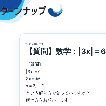
Skip
to
content
2017.05.21
【質問】数学：|3x|＝
〔質問〕
|3x|＝6
3x＝±6
x＝2, －2
という解き方で合っていますか？
解き方をお願いします