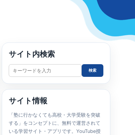
サイト内検索
サ
検索
イ
ト
内
サイト情報
検
索
「塾に行かなくても高校・大学受験を突破
する」をコンセプトに、無料で運営されて
いる学習サイト・アプリです。YouTube授