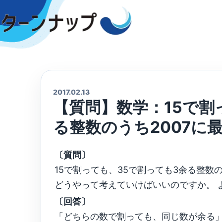
Skip
to
content
2017.02.13
【質問】数学：15で割
る整数のうち2007に
〔質問〕
15で割っても、35で割っても3余る整数
どうやって考えていけばいいのですか。 
〔回答〕
「どちらの数で割っても、同じ数が余る