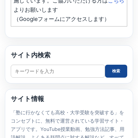
施しています。ご協力いただける方は
こちら
よりお願いします
（Googleフォームにアクセスします）
サイト内検索
サ
検索
イ
ト
内
サイト情報
検
索
「塾に行かなくても高校・大学受験を突破する」を
コンセプトに、無料で運営されている学習サイト・
アプリです。YouTube授業動画、勉強方法記事、用
語解説、よくある疑問点に対する解説など、すべて