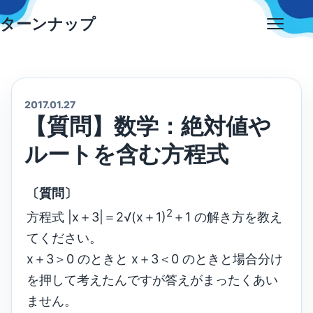
Skip
ターンナップ
to
Open
content
menu
2017.01.27
【質問】数学：絶対値や
ルートを含む方程式
〔質問〕
2
方程式 |x＋3|＝2√(x＋1)
＋1 の解き方を教え
てください。
x＋3＞0 のときと x＋3＜0 のときと場合分け
を押して考えたんですが答えがまったくあい
ません。