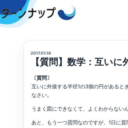
Skip
to
content
2017.01.16
【質問】数学：互いに
〔質問〕
互いに外接する半径1の3個の円があると
なさい。
うまく図にできなくて、よくわからない
あと、もう一つ質問なのですが、1日に質