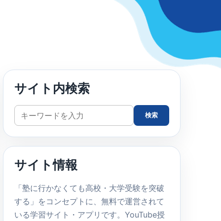
サイト内検索
サ
検索
イ
ト
内
サイト情報
検
索
「塾に行かなくても高校・大学受験を突破
する」をコンセプトに、無料で運営されて
いる学習サイト・アプリです。YouTube授