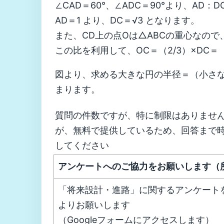
∠CAD＝60°、∠ADC＝90°より、AD：
AD＝1 より、DC＝√3 となります。
また、CD上の点Oは△ABCの重心なので、
この比を利用して、OC＝（2/3）×DC＝（2/
図より、求める大きな円の半径＝（小さな
まります。
質問の件数ですが、特に制限はありませ
が、無料で提供しているため、回答まで
してください
アンケートへのご協力をお願いします（
「将来設計・進路」に関するアンケート
よりお願いします
（Googleフォームにアクセスします）