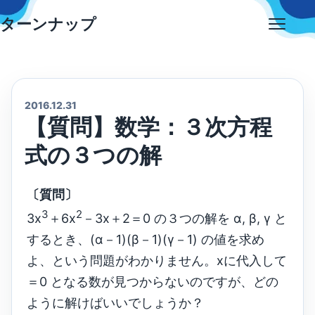
Skip
ターンナップ
to
Open
content
menu
2016.12.31
【質問】数学：３次方程
式の３つの解
〔質問〕
3
2
3x
＋6x
－3x＋2＝0 の３つの解を α, β, γ と
するとき、(α－1)(β－1)(γ－1) の値を求め
よ、という問題がわかりません。xに代入して
＝0 となる数が見つからないのですが、どの
ように解けばいいでしょうか？