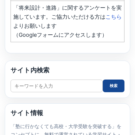
「将来設計・進路」に関するアンケートを実
施しています。ご協力いただける方は
こちら
よりお願いします
（Googleフォームにアクセスします）
サイト内検索
サ
検索
イ
ト
内
サイト情報
検
索
「塾に行かなくても高校・大学受験を突破する」を
コンセプトに、無料で運営されている学習サイト・