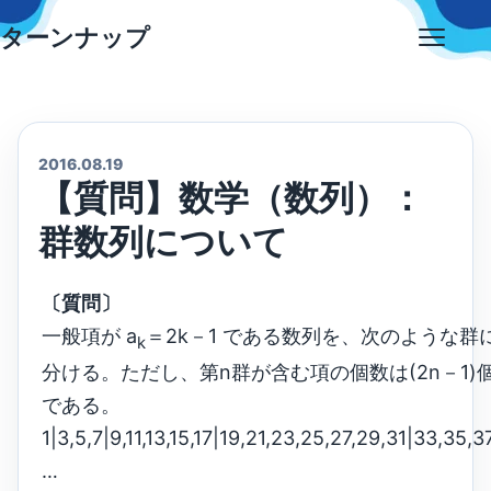
Skip
ターンナップ
to
Open
content
menu
2016.08.19
【質問】数学（数列）：
群数列について
〔質問〕
一般項が a
＝2k－1 である数列を、次のような群
k
分ける。ただし、第n群が含む項の個数は(2n－1)
である。
1|3,5,7|9,11,13,15,17|19,21,23,25,27,29,31|33,35,37
…