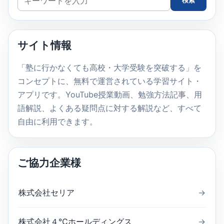
検索
イ
ト
内
サイト情報
検
索
「塾に行かなくても高校・大学受験を突破する」を
コンセプトに、無料で運営されている学習サイト・
アプリです。YouTube授業動画、勉強方法記事、用
語解説、よくある疑問点に対する解説など、すべて
自由に利用できます。
ご協力企業様
株式会社セリア
→
株式会社４℃ホールディングス
→