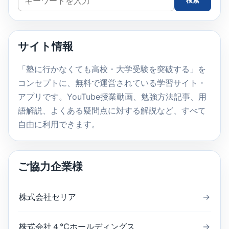
検索
イ
ト
内
サイト情報
検
索
「塾に行かなくても高校・大学受験を突破する」を
コンセプトに、無料で運営されている学習サイト・
アプリです。YouTube授業動画、勉強方法記事、用
語解説、よくある疑問点に対する解説など、すべて
自由に利用できます。
ご協力企業様
株式会社セリア
→
株式会社４℃ホールディングス
→