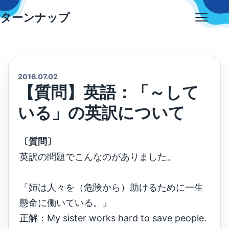
Skip
ターンナップ
to
Open
content
menu
2016.07.02
【質問】英語：「～して
いる」の英訳について
〔質問〕
英訳の問題でこんなのがありました。
「姉は人々を（危険から）助けるために一生
懸命に働いている。」
正解：My sister works hard to save people.