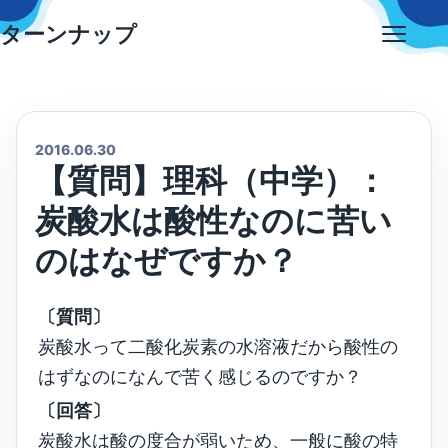
Skip
ターンナップ
to
Open
content
menu
2016.06.30
【質問】理科（中学）：
炭酸水は酸性なのに苦い
のはなぜですか？
〔質問〕
炭酸水って二酸化炭素の水溶液だから酸性の
はずなのになんで苦く感じるのですか？
〔回答〕
炭酸水は酸の度合が弱いため、一般に酸の特