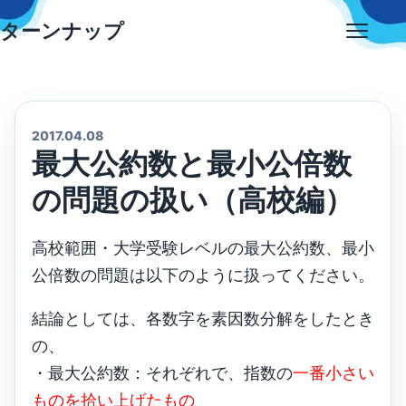
Skip
ターンナップ
to
Open
content
menu
2017.04.08
最大公約数と最小公倍数
の問題の扱い（高校編）
高校範囲・大学受験レベルの最大公約数、最小
公倍数の問題は以下のように扱ってください。
結論としては、各数字を素因数分解をしたとき
の、
・最大公約数：それぞれで、指数の
一番小さい
ものを拾い上げたもの