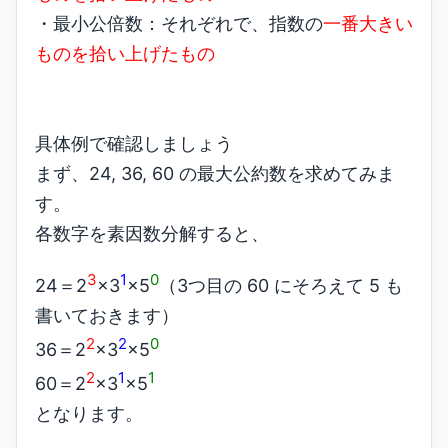
・最小公倍数：それぞれで、指数の
一番大きい
ものを拾い上げたもの
具体例で確認しましょう
まず、24, 36, 60 の最大公約数を求めてみま
す。
各数字を素因数分解すると、
3
1
0
24＝2
×3
×5
（3つ目の 60 にそろえて 5 も
書いておきます）
2
2
0
36＝2
×3
×5
2
1
1
60＝2
×3
×5
となります。