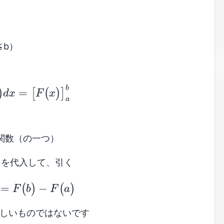
≦b）
b
=
)
[
(
)
]
d
x
F
x
a
原始関数（の一つ）
 a を代入して、引く
=
−
(
)
(
)
F
b
F
a
難しいものではないです