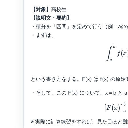
【対象】
高校生
【説明文・要約】
・積分を「区間」を定めて行う（例：a≦x
・まずは、
b
∫
(
f
x
a
という書き方をする。F(x) は f(x) の
・そして、この F(x) について、x＝b と
b
[
(
)
]
F
x
a
※ 実際に計算練習をすれば、見た目ほど