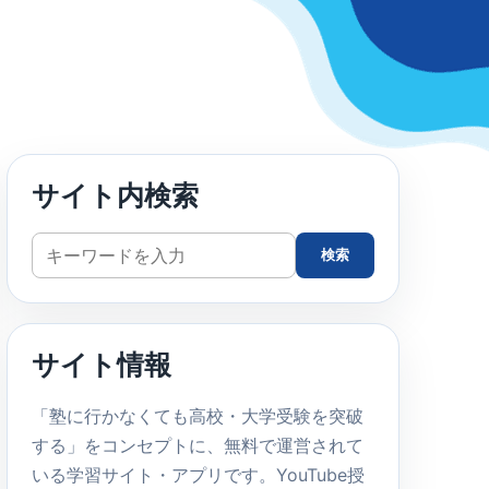
サイト内検索
サ
検索
イ
ト
内
サイト情報
検
索
「塾に行かなくても高校・大学受験を突破
する」をコンセプトに、無料で運営されて
いる学習サイト・アプリです。YouTube授